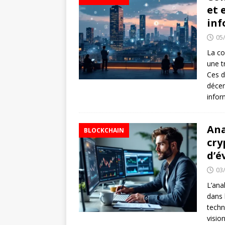
et 
inf
05
La co
une t
Ces d
décen
infor
Ana
BLOCKCHAIN
cry
d’é
03
L’ana
dans 
techn
visio