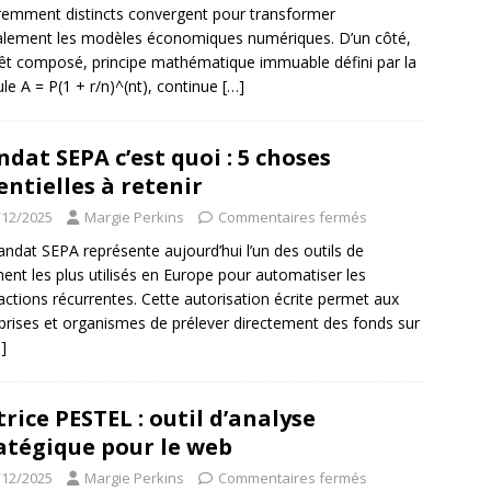
emment distincts convergent pour transformer
alement les modèles économiques numériques. D’un côté,
érêt composé, principe mathématique immuable défini par la
le A = P(1 + r/n)^(nt), continue
[…]
dat SEPA c’est quoi : 5 choses
entielles à retenir
/12/2025
Margie Perkins
Commentaires fermés
ndat SEPA représente aujourd’hui l’un des outils de
ent les plus utilisés en Europe pour automatiser les
actions récurrentes. Cette autorisation écrite permet aux
prises et organismes de prélever directement des fonds sur
]
rice PESTEL : outil d’analyse
atégique pour le web
/12/2025
Margie Perkins
Commentaires fermés