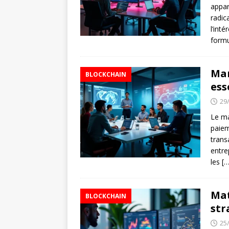
appar
radic
l’int
formu
Man
BLOCKCHAIN
ess
29
Le ma
paiem
trans
entre
les
[…
Mat
BLOCKCHAIN
str
25