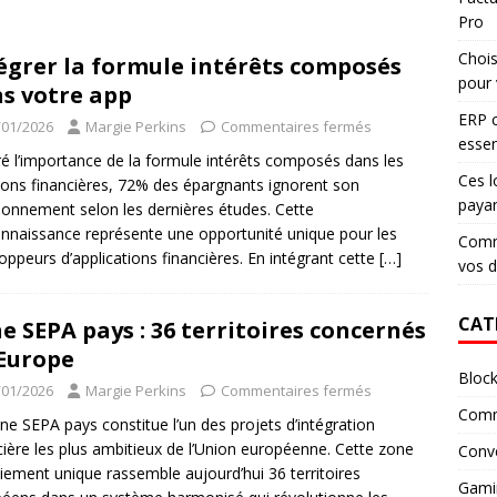
Pro
Chois
égrer la formule intérêts composés
pour 
s votre app
ERP c
/01/2026
Margie Perkins
Commentaires fermés
essen
é l’importance de la formule intérêts composés dans les
Ces l
ions financières, 72% des épargnants ignorent son
paya
ionnement selon les dernières études. Cette
naissance représente une opportunité unique pour les
Comme
oppeurs d’applications financières. En intégrant cette
[…]
vos 
CAT
e SEPA pays : 36 territoires concernés
Europe
Block
/01/2026
Margie Perkins
Commentaires fermés
Comm
ne SEPA pays constitue l’un des projets d’intégration
cière les plus ambitieux de l’Union européenne. Cette zone
Conv
iement unique rassemble aujourd’hui 36 territoires
Gami