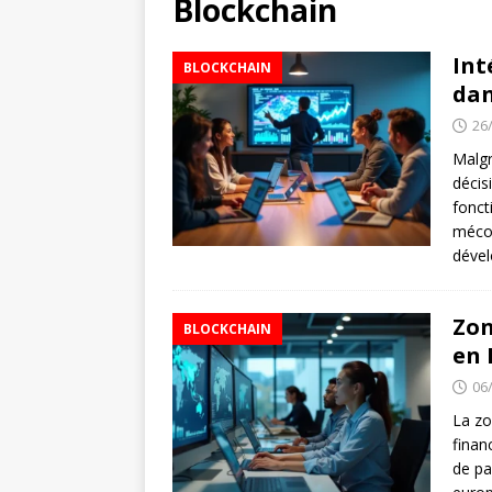
Blockchain
Int
BLOCKCHAIN
dan
26
Malgr
décis
fonct
mécon
dével
Zon
BLOCKCHAIN
en 
06
La zo
finan
de pa