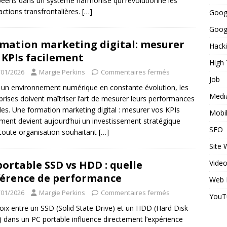
éens dans un système harmonisé qui révolutionne les
actions transfrontalières.
[…]
Goog
Googl
mation marketing digital: mesurer
Hack
 KPIs facilement
High
/01/2026
Margie Perkins
Commentaires fermés
Job
un environnement numérique en constante évolution, les
Medi
prises doivent maîtriser l’art de mesurer leurs performances
ales. Une formation marketing digital : mesurer vos KPIs
Mobi
ement devient aujourd’hui un investissement stratégique
SEO
toute organisation souhaitant
[…]
Site
portable SSD vs HDD : quelle
Vide
férence de performance
Web 
/01/2026
Margie Perkins
Commentaires fermés
YouT
oix entre un SSD (Solid State Drive) et un HDD (Hard Disk
) dans un PC portable influence directement l’expérience