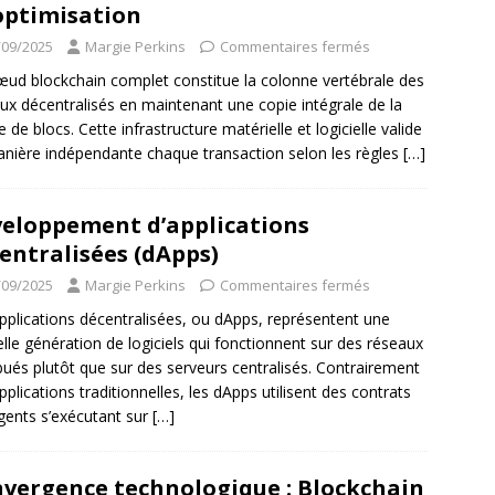
optimisation
/09/2025
Margie Perkins
Commentaires fermés
ud blockchain complet constitue la colonne vertébrale des
ux décentralisés en maintenant une copie intégrale de la
e de blocs. Cette infrastructure matérielle et logicielle valide
nière indépendante chaque transaction selon les règles
[…]
eloppement d’applications
entralisées (dApps)
/09/2025
Margie Perkins
Commentaires fermés
pplications décentralisées, ou dApps, représentent une
lle génération de logiciels qui fonctionnent sur des réseaux
ibués plutôt que sur des serveurs centralisés. Contrairement
pplications traditionnelles, les dApps utilisent des contrats
ligents s’exécutant sur
[…]
vergence technologique : Blockchain