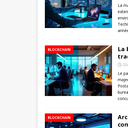
La ma
exter
envir
Techn
anné
La 
BLOCKCHAIN
tra
22
Le pa
majeu
Posta
burea
concu
Arc
BLOCKCHAIN
com