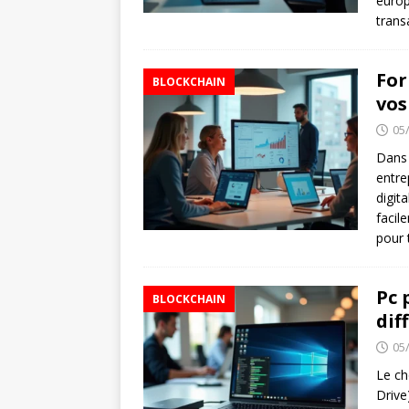
europ
trans
For
BLOCKCHAIN
vos
05
Dans 
entre
digit
facil
pour 
Pc 
BLOCKCHAIN
dif
05
Le ch
Drive