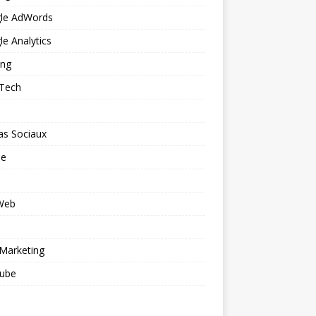
le AdWords
e Analytics
ing
 Tech
as Sociaux
le
 Web
o
Marketing
ube