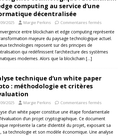
edge computing au service d’une
ormatique décentralisée
/09/2025
Margie Perkins
Commentaires fermés
nvergence entre blockchain et edge computing représente
ransformation majeure du paysage technologique actuel.
eux technologies reposent sur des principes de
tralisation qui redéfinissent l’architecture des systèmes
matiques modernes. Alors que la blockchain
[…]
lyse technique d’un white paper
pto : méthodologie et critères
valuation
/09/2025
Margie Perkins
Commentaires fermés
lyse d’un white paper constitue une étape fondamentale
l’évaluation d’un projet cryptographique. Ce document
ique représente la carte d’identité du projet, exposant sa
n, sa technologie et son modèle économique. Une analyse