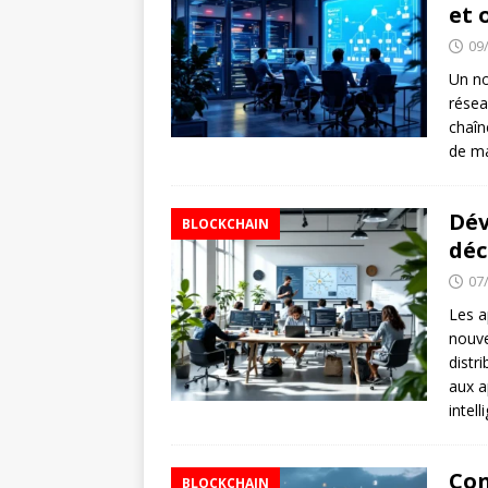
et 
09
Un nœ
résea
chaîn
de ma
Dév
BLOCKCHAIN
déc
07
Les a
nouve
distr
aux a
intel
Con
BLOCKCHAIN