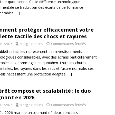
sateur quotidienne. Cette différence technologique
mentale se traduit par des écarts de performance
dérables
[…]
ment protéger efficacement votre
lette tactile des chocs et rayures
/01/2026
Margie Perkins
Commentaires fermés
ablettes tactiles représentent des investissements
ologiques considérables, avec des écrans particulièrement
rables aux dommages du quotidien. Entre les chutes
entelles, les rayures dans les sacs et l’usure normale, ces
eils nécessitent une protection adaptée
[…]
érêt composé et scalabilité : le duo
nant en 2026
/01/2026
Margie Perkins
Commentaires fermés
ée 2026 marque un tournant où deux concepts