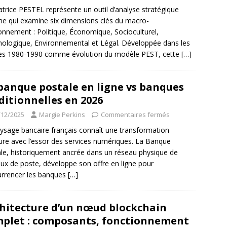
trice PESTEL représente un outil d’analyse stratégique
ne qui examine six dimensions clés du macro-
onnement : Politique, Économique, Socioculturel,
ologique, Environnemental et Légal. Développée dans les
es 1980-1990 comme évolution du modèle PEST, cette
[…]
banque postale en ligne vs banques
ditionnelles en 2026
/12/2025
Margie Perkins
Commentaires fermés
ysage bancaire français connaît une transformation
re avec l’essor des services numériques. La Banque
le, historiquement ancrée dans un réseau physique de
ux de poste, développe son offre en ligne pour
rrencer les banques
[…]
hitecture d’un nœud blockchain
plet : composants, fonctionnement