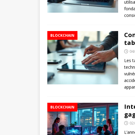
utili
fonda
consi
Com
BLOCKCHAIN
tab
04
Les t
techn
vulné
accid
appar
Int
BLOCKCHAIN
gag
02
L’ann