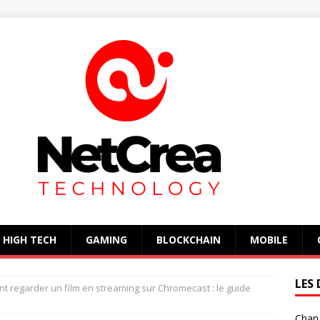
HIGH TECH
GAMING
BLOCKCHAIN
MOBILE
LES 
 regarder un film en streaming sur Chromecast : le guide
Chan