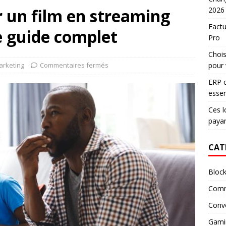
un film en streaming
2026
Factu
e guide complet
Pro
Chois
rketing
Commentaires fermés
pour 
ERP c
essen
Ces l
paya
CAT
Block
Comm
Conv
Gami