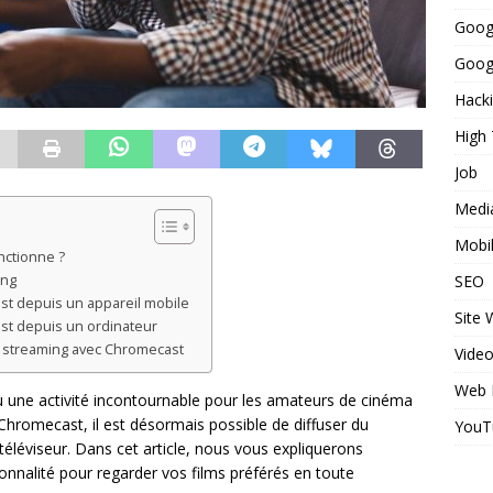
Goog
Googl
Hack
High
Job
Medi
Mobi
nctionne ?
SEO
ing
st depuis un appareil mobile
Site
st depuis un ordinateur
e streaming avec Chromecast
Vide
Web 
u une activité incontournable pour les amateurs de cinéma
Chromecast, il est désormais possible de diffuser du
YouT
éléviseur. Dans cet article, nous vous expliquerons
nnalité pour regarder vos films préférés en toute