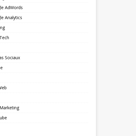
le AdWords
e Analytics
ing
 Tech
as Sociaux
le
 Web
o
Marketing
ube