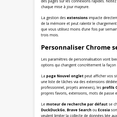
des pages sur les connexions rapides. Notez
chaque mise à jour majeure.
La gestion des
extensions
impacte directe
de la mémoire et peut ralentir le chargement d
que vous utilisez moins d’une fois par semain
trois mois.
Personnaliser Chrome se
Les paramètres de personnalisation vont bie
options qui changent concrètement la façon 
La
page Nouvel onglet
peut afficher vos si
une liste de tâches via des extensions dédiées
professionnel, projets annexes), les
profils
propres favoris, extensions, mots de passe et
Le
moteur de recherche par défaut
se ch
DuckDuckGo
,
Brave Search
ou
Ecosia
sont
veulent limiter la collecte de données liée 