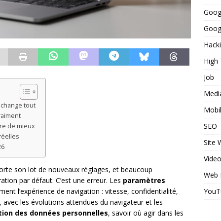
Goog
Googl
Hack
High
Job
Medi
 change tout
Mobi
vraiment
SEO
ire de mieux
réelles
Site
26
Vide
rte son lot de nouveaux réglages, et beaucoup
Web 
ration par défaut. C’est une erreur. Les
paramètres
YouT
nt l’expérience de navigation : vitesse, confidentialité,
, avec les évolutions attendues du navigateur et les
tion des données personnelles
, savoir où agir dans les