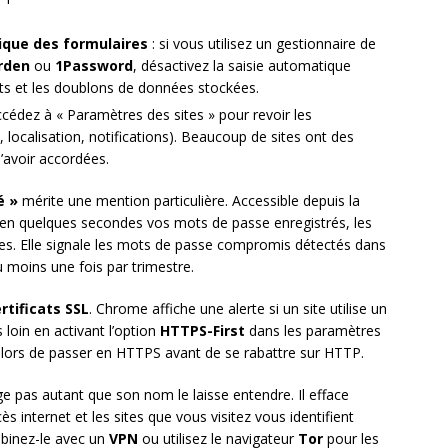
ique des formulaires
: si vous utilisez un gestionnaire de
rden
ou
1Password
, désactivez la saisie automatique
its et les doublons de données stockées.
ccédez à « Paramètres des sites » pour revoir les
localisation, notifications). Beaucoup de sites ont des
’avoir accordées.
é »
mérite une mention particulière. Accessible depuis la
e en quelques secondes vos mots de passe enregistrés, les
ives. Elle signale les mots de passe compromis détectés dans
 moins une fois par trimestre.
rtificats SSL
. Chrome affiche une alerte si un site utilise un
s loin en activant l’option
HTTPS-First
dans les paramètres
alors de passer en HTTPS avant de se rabattre sur HTTP.
e pas autant que son nom le laisse entendre. Il efface
cès internet et les sites que vous visitez vous identifient
mbinez-le avec un
VPN
ou utilisez le navigateur
Tor
pour les