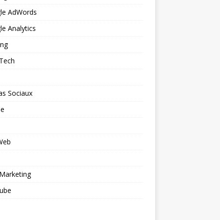
le AdWords
e Analytics
ing
 Tech
as Sociaux
le
 Web
o
Marketing
ube