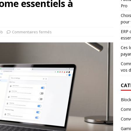
ome essentiels à
Pro
Chois
pour 
ERP c
eb
Commentaires fermés
essen
Ces l
paya
Comme
vos 
CAT
Block
Comm
Conv
Gami