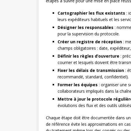
étapes à suivre pour une mise en place réussi
Cartographier les flux existants
: i
leurs expéditeurs habituels et les servi
Désigner les responsables
: nommer
pour la supervision du protocole.
Créer un registre de réception
: met
champs obligatoires : date, expéditeur,
Définir les règles d’ouverture
: préc
courrier et lesquels doivent être trans
Fixer les délais de transmission
: ét
recommandé, standard, confidentiel).
Former les équipes
: organiser une s
collaborateurs impliqués dans la chaîn
Mettre à jour le protocole réguli
évolutions des flux et des outils utilisés
Chaque étape doit être documentée dans u
de référence évite les approximations en cas 
du traitement même lors des congés ou des