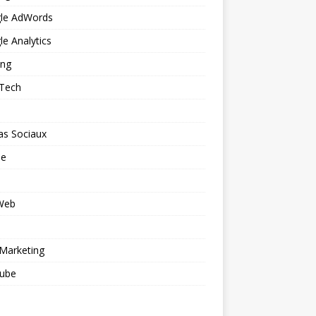
le AdWords
e Analytics
ing
 Tech
as Sociaux
le
 Web
o
Marketing
ube