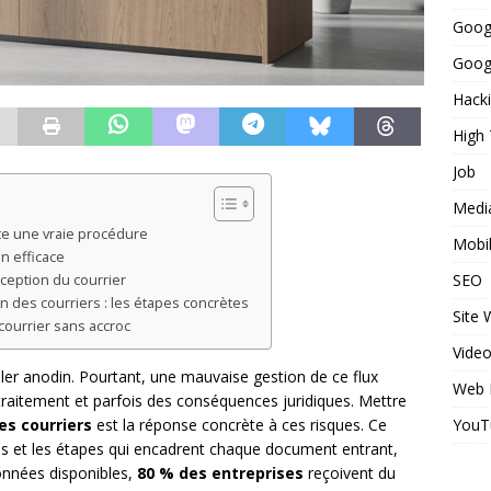
Goog
Googl
Hack
High
Job
Medi
ite une vraie procédure
Mobi
n efficace
SEO
ception du courrier
on des courriers : les étapes concrètes
Site
courrier sans accroc
Vide
ler anodin. Pourtant, une mauvaise gestion de ce flux
Web 
traitement et parfois des conséquences juridiques. Mettre
YouT
es courriers
est la réponse concrète à ces risques. Ce
ités et les étapes qui encadrent chaque document entrant,
données disponibles,
80 % des entreprises
reçoivent du