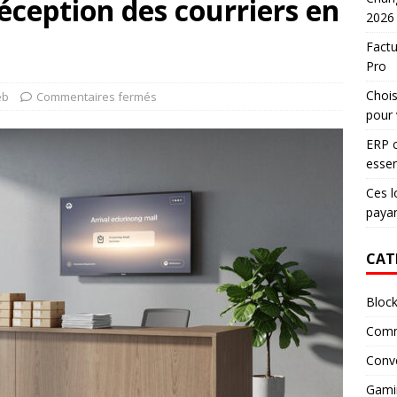
réception des courriers en
2026
Factu
Pro
Chois
eb
Commentaires fermés
pour 
ERP c
essen
Ces l
paya
CAT
Block
Comm
Conv
Gami