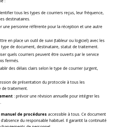
e :
dentifier tous les types de courriers reçus, leur fréquence,
ces destinataires.
 une personne référente pour la réception et une autre
tre en place un outil de suivi (tableur ou logiciel) avec les
 type de document, destinataire, statut de traitement.
iser quels courriers peuvent être ouverts par le service
mis fermés.
ablir des délais clairs selon le type de courrier (urgent,
ession de présentation du protocole à tous les
e de traitement.
èrement
: prévoir une révision annuelle pour intégrer les
.
n
manuel de procédures
accessible à tous. Ce document
d’absence du responsable habituel. Il garantit la continuité
 changements de personnel.