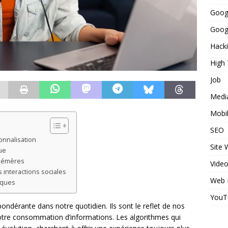
Goog
Googl
Hack
High
Job
Medi
Mobi
SEO
sonnalisation
Site
ue
phémères
Vide
 interactions sociales
Web 
hiques
YouT
ndérante dans notre quotidien. Ils sont le reflet de nos
 notre consommation d’informations. Les algorithmes qui