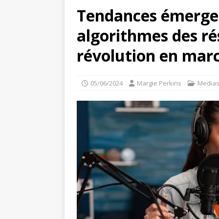
Tendances émergen
algorithmes des ré
révolution en mar
05/06/2024
Margie Perkins
Medias