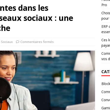
tes dans les
Pro
Chois
seaux sociaux : une
pour 
che
ERP c
essen
Ces l
 Sociaux
Commentaires fermés
paya
Comme
vos 
CAT
Block
Comm
Conv
Gami