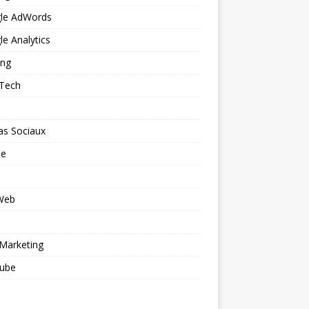
le AdWords
e Analytics
ing
 Tech
as Sociaux
le
 Web
o
Marketing
ube