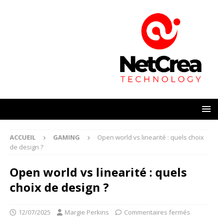
ACCUEIL
GAMING
Open world vs linearité : quels choix
de design ?
Open world vs linearité : quels
choix de design ?
12/07/2025
Margie Perkins
Commentaires fermés