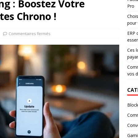
ng : Boostez Votre
Pro
tes Chrono !
Chois
pour 
ERP c
Commentaires fermés
essen
Ces l
paya
Comme
vos 
CAT
Block
Comm
Conv
Gami