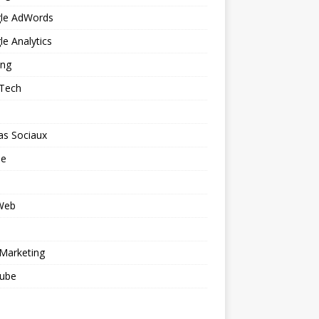
le AdWords
e Analytics
ing
 Tech
as Sociaux
le
 Web
o
Marketing
ube