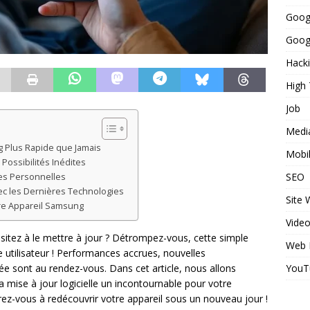
Goog
Googl
Hack
High
Job
Medi
 Plus Rapide que Jamais
Mobi
Possibilités Inédites
SEO
es Personnelles
vec les Dernières Technologies
Site
tre Appareil Samsung
Vide
itez à le mettre à jour ? Détrompez-vous, cette simple
Web 
utilisateur ! Performances accrues, nouvelles
YouT
cée sont au rendez-vous. Dans cet article, nous allons
a mise à jour logicielle un incontournable pour votre
z-vous à redécouvrir votre appareil sous un nouveau jour !