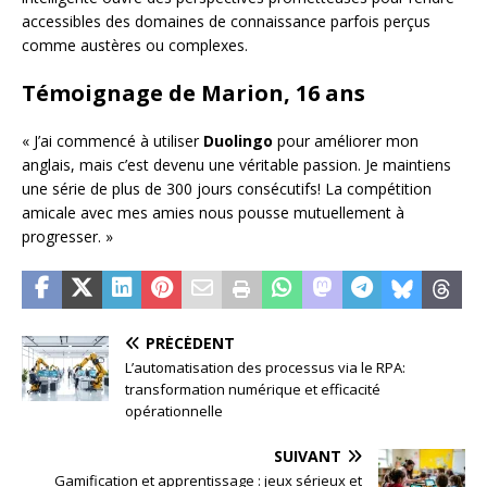
accessibles des domaines de connaissance parfois perçus
comme austères ou complexes.
Témoignage de Marion, 16 ans
« J’ai commencé à utiliser
Duolingo
pour améliorer mon
anglais, mais c’est devenu une véritable passion. Je maintiens
une série de plus de 300 jours consécutifs! La compétition
amicale avec mes amies nous pousse mutuellement à
progresser. »
PRÉCÉDENT
L’automatisation des processus via le RPA:
transformation numérique et efficacité
opérationnelle
SUIVANT
Gamification et apprentissage : jeux sérieux et