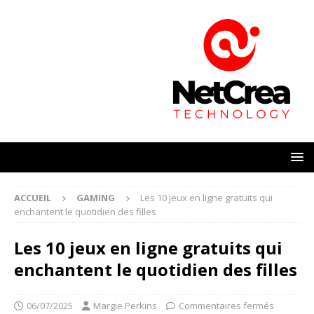
ACCUEIL
GAMING
Les 10 jeux en ligne gratuits qui
enchantent le quotidien des filles
Les 10 jeux en ligne gratuits qui
enchantent le quotidien des filles
06/07/2025
Margie Perkins
Commentaires fermés