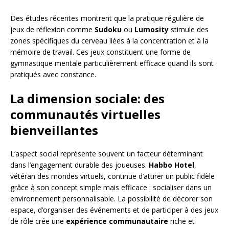
Des études récentes montrent que la pratique régulière de
jeux de réflexion comme
Sudoku
ou
Lumosity
stimule des
zones spécifiques du cerveau liées à la concentration et à la
mémoire de travail. Ces jeux constituent une forme de
gymnastique mentale particulièrement efficace quand ils sont
pratiqués avec constance.
La dimension sociale: des
communautés virtuelles
bienveillantes
L’aspect social représente souvent un facteur déterminant
dans l’engagement durable des joueuses.
Habbo Hotel
,
vétéran des mondes virtuels, continue d’attirer un public fidèle
grâce à son concept simple mais efficace : socialiser dans un
environnement personnalisable. La possibilité de décorer son
espace, d’organiser des événements et de participer à des jeux
de rôle crée une
expérience communautaire
riche et