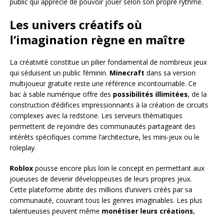
public qui apprécie de pouvoir jouer selon son propre rythme.
Les univers créatifs où
l’imagination règne en maître
La créativité constitue un pilier fondamental de nombreux jeux
qui séduisent un public féminin.
Minecraft
dans sa version
multijoueur gratuite reste une référence incontournable. Ce
bac à sable numérique offre des
possibilités illimitées
, de la
construction d’édifices impressionnants à la création de circuits
complexes avec la redstone. Les serveurs thématiques
permettent de rejoindre des communautés partageant des
intérêts spécifiques comme l’architecture, les mini-jeux ou le
roleplay.
Roblox
pousse encore plus loin le concept en permettant aux
joueuses de devenir développeuses de leurs propres jeux.
Cette plateforme abrite des millions d’univers créés par sa
communauté, couvrant tous les genres imaginables. Les plus
talentueuses peuvent même
monétiser leurs créations
,