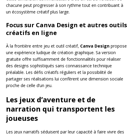
chacune peut progresser à son rythme tout en contribuant à
un écosystème créatif plus large.
Focus sur Canva Design et autres outils
créatifs en ligne
À la frontière entre jeu et outil créatif,
Canva Design
propose
une expérience ludique de création graphique. Sa version
gratuite offre suffisamment de fonctionnalités pour réaliser
des designs sophistiqués sans connaissance technique
préalable. Les défis créatifs réguliers et la possibilité de
partager ses réalisations lui confèrent une dimension sociale
proche de celle d’un jeu.
Les jeux d’aventure et de
narration qui transportent les
joueuses
Les jeux narratifs séduisent par leur capacité à faire vivre des