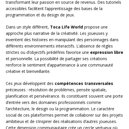
transformant leur passion en source de revenus. Des tutoriels
accessibles facilitent l’apprentissage des bases de la
programmation et du design de jeux.
Dans un style différent,
Toca Life World
propose une
approche plus narrative de la créativité. Les joueuses y
inventent des histoires en manipulant des personnages dans
différents environnements interactifs. L’absence de règles
strictes ou d’objectifs prédéfinis favorise une
expression libre
et personnelle. La possibilité de partager ses créations
renforce le sentiment d’appartenance à une communauté
créative et bienveillante.
Ces jeux développent des
compétences transversales
précieuses : résolution de problèmes, pensée spatiale,
planification et persévérance. Ils constituent souvent une porte
d’entrée vers des domaines professionnels comme
l’architecture, le design ou la programmation. Le caractère
social de ces plateformes permet de collaborer sur des projets
ambitieux et de s’inspirer des réalisations d’autres joueuses.
Cette dimension communautaire crée un cercle vertueux où