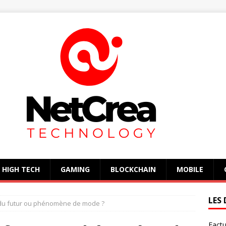
HIGH TECH
GAMING
BLOCKCHAIN
MOBILE
LES 
t du futur ou phénomène de mode ?
Factu