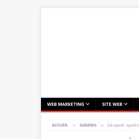
WEB MARKETING
SITE WEB
ACCUEIL
GAMING
L’e-sport : spor