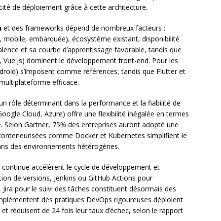
acité de déploiement grâce à cette architecture.
n
et des frameworks dépend de nombreux facteurs :
, mobile, embarquée), écosystème existant, disponibilité
alence et sa courbe d’apprentissage favorable, tandis que
, Vue.js) dominent le développement front-end. Pour les
Android) s’imposent comme références, tandis que Flutter et
ultiplateforme efficace.
un rôle déterminant dans la performance et la fiabilité de
ogle Cloud, Azure) offre une flexibilité inégalée en termes
lle. Selon Gartner, 75% des entreprises auront adopté une
ns conteneurisées comme Docker et Kubernetes simplifient le
dans des environnements hétérogènes.
n continue accélèrent le cycle de développement et
stion de versions, Jenkins ou GitHub Actions pour
 Jira pour le suivi des tâches constituent désormais des
i implémentent des pratiques DevOps rigoureuses déploient
et réduisent de 24 fois leur taux d’échec, selon le rapport