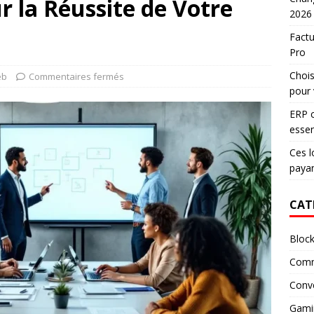
 la Réussite de Votre
2026
Factu
Pro
Chois
eb
Commentaires fermés
pour 
ERP c
essen
Ces l
paya
CAT
Block
Comm
Conv
Gami