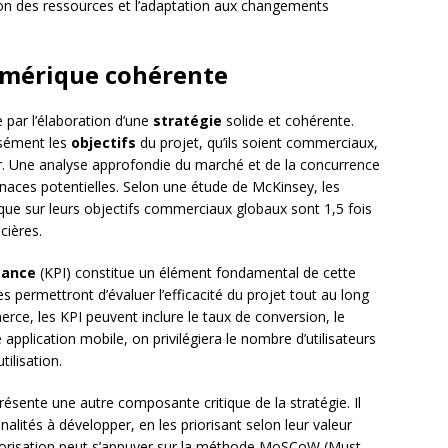
ion des ressources et l’adaptation aux changements
numérique cohérente
par l’élaboration d’une
stratégie
solide et cohérente.
isément les
objectifs
du projet, qu’ils soient commerciaux,
eur. Une analyse approfondie du marché et de la concurrence
enaces potentielles. Selon une étude de McKinsey, les
ique sur leurs objectifs commerciaux globaux sont 1,5 fois
cières.
mance
(KPI) constitue un élément fondamental de cette
s permettront d’évaluer l’efficacité du projet tout au long
ce, les KPI peuvent inclure le taux de conversion, le
pplication mobile, on privilégiera le nombre d’utilisateurs
tilisation.
ésente une autre composante critique de la stratégie. Il
alités à développer, en les priorisant selon leur valeur
 priorisation peut s’appuyer sur la méthode MoSCoW (Must