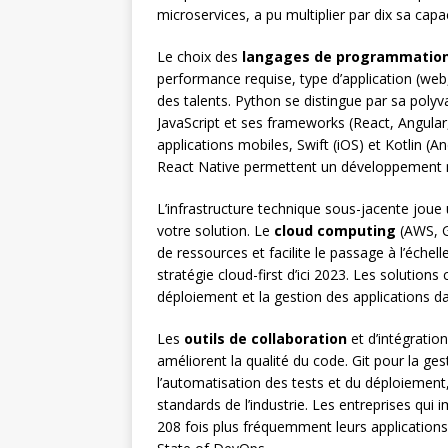
microservices, a pu multiplier par dix sa cap
Le choix des
langages de programmatio
performance requise, type d’application (web
des talents. Python se distingue par sa polyv
JavaScript et ses frameworks (React, Angular
applications mobiles, Swift (iOS) et Kotlin (
React Native permettent un développement m
L’infrastructure technique sous-jacente joue 
votre solution. Le
cloud computing
(AWS, Go
de ressources et facilite le passage à l’éche
stratégie cloud-first d’ici 2023. Les solutio
déploiement et la gestion des applications 
Les
outils de collaboration
et d’intégratio
améliorent la qualité du code. Git pour la ge
l’automatisation des tests et du déploiement,
standards de l’industrie. Les entreprises qu
208 fois plus fréquemment leurs applications 