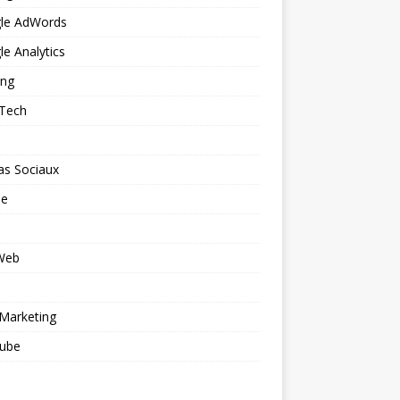
le AdWords
e Analytics
ing
 Tech
as Sociaux
le
 Web
o
Marketing
ube