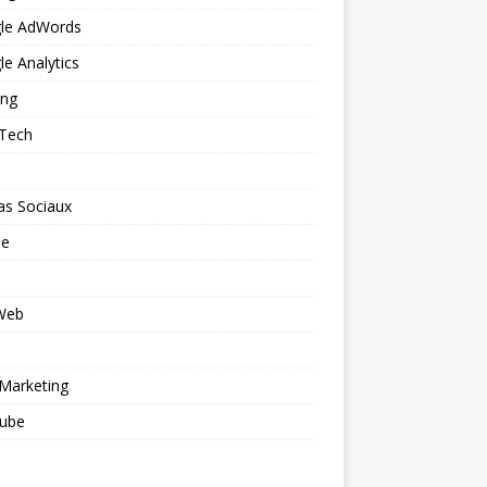
le AdWords
e Analytics
ing
 Tech
as Sociaux
le
 Web
o
Marketing
ube