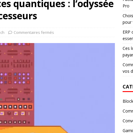
es quantiques : l’odyssée
Pro
cesseurs
Chois
pour 
ERP c
ech
Commentaires fermés
essen
Ces l
paya
Comme
vos 
CAT
Block
Comm
Conv
Gami