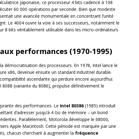
calculatrice japonaise, ce processeur 4 bits cadencé à 108
exécuter 60 000 opérations par seconde. Bien que modeste
résentait une avancée monumentale en concentrant l’unité
tégré. Le 4004 ouvre la voie à ses successeurs, notamment le
 8 bits véritablement utilisable dans les micro-ordinateurs
e aux performances (1970-1995)
la démocratisation des processeurs. En 1978, Intel lance le
ecture x86, devenue ensuite un standard industriel durable.
 compatibilité ascendante qui perdure encore aujourd’hui.
l 8088 (variante du 8086), propulse définitivement le
lgurante des performances. Le
Intel 80386
(1985) introduit
rmettant d’adresser jusqu’à 4 Go de mémoire – un bond
écédentes. Parallèlement, Motorola développe le 68000,
iers Apple Macintosh. Cette période est marquée par une
ants, chacun cherchant à augmenter la
fréquence