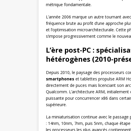
métrique fondamentale.
L’année 2006 marque un autre tournant avec l
fréquence brute au profit d’une approche plus é
et l’optimisation microarchitecturale. Cette 
s’impose progressivement comme le nouveau 
L’ère post-PC : spécialis
hétérogènes (2010-prés
Depuis 2010, le paysage des processeurs con
smartphones
et tablettes propulse ARM Hol
directement de puces mais licenciant son a
Qualcomm. L’architecture ARM, initialement
puissante pour concurrencer x86 dans certai
supérieure.
La miniaturisation continue avec le passage 
: 14nm, 10nm, 7nm, puis 5nm, chaque étape r
les processeurs les plus avancés contiennent 