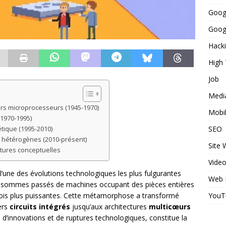
Goog
Googl
Hack
High
Job
Medi
ers microprocesseurs (1945-1970)
Mobi
(1970-1995)
SEO
étique (1995-2010)
es hétérogènes (2010-présent)
Site
uptures conceptuelles
Vide
 l’une des évolutions technologiques les plus fulgurantes
Web 
s sommes passés de machines occupant des pièces entières
YouT
fois plus puissantes. Cette métamorphose a transformé
ers
circuits intégrés
jusqu’aux architectures
multicœurs
é d’innovations et de ruptures technologiques, constitue la