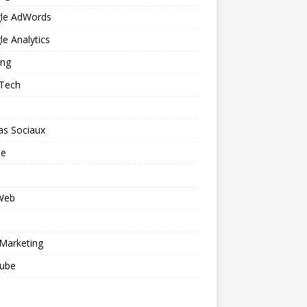
le AdWords
e Analytics
ing
 Tech
as Sociaux
le
 Web
o
Marketing
ube