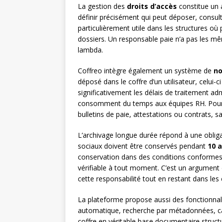
La gestion des
droits d’accès
constitue un a
définir précisément qui peut déposer, consul
particulièrement utile dans les structures o
dossiers. Un responsable paie n’a pas les mê
lambda.
Coffreo intègre également un système de
no
déposé dans le coffre d’un utilisateur, celui
significativement les délais de traitement ad
consomment du temps aux équipes RH. Pour le
bulletins de paie, attestations ou contrats, 
L’archivage longue durée répond à une obliga
sociaux doivent être conservés pendant
10 
conservation dans des conditions conformes a
vérifiable à tout moment. C’est un argument d
cette responsabilité tout en restant dans les 
La plateforme propose aussi des fonctionnal
automatique, recherche par métadonnées, cat
coffre en véritable base documentaire struct