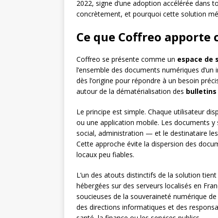
2022, signe d’une adoption accélérée dans to
concrètement, et pourquoi cette solution mér
Ce que Coffreo apporte 
Coffreo se présente comme un
espace de s
l’ensemble des documents numériques d’un in
dès l’origine pour répondre à un besoin précis 
autour de la dématérialisation des
bulletins
Le principe est simple. Chaque utilisateur d
ou une application mobile. Les documents y
social, administration — et le destinataire l
Cette approche évite la dispersion des docu
locaux peu fiables.
L’un des atouts distinctifs de la solution ti
hébergées sur des serveurs localisés en Fra
soucieuses de la souveraineté numérique de l
des directions informatiques et des respon
santé, la finance ou les services publics.