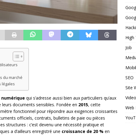
Goog
Googl
Hack
High
Job
Medi
ilisateurs
Mobi
SEO
ons du marché
 légales
Site
Vide
e numérique
qui s’adresse aussi bien aux particuliers qu’aux
 de leurs documents sensibles. Fondée en
2015
, cette
Web 
imètre fonctionnel pour répondre aux exigences croissantes
YouT
ments officiels, contrats, bulletins de paie ou pièces
des structures : c’est devenu une nécessité pratique et
ues a d’ailleurs enregistré une
croissance de 20 %
en