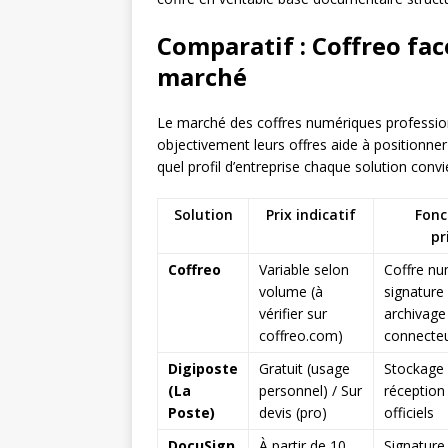
Comparatif : Coffreo fac
marché
Le marché des coffres numériques professio
objectivement leurs offres aide à positionne
quel profil d’entreprise chaque solution convi
Solution
Prix indicatif
Fonc
pr
Coffreo
Variable selon
Coffre nu
volume (à
signature
vérifier sur
archivage
coffreo.com)
connecteu
Digiposte
Gratuit (usage
Stockage
(La
personnel) / Sur
réception
Poste)
devis (pro)
officiels
DocuSign
À partir de 10
Signature