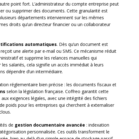
utre point fort. L’administrateur du compte entreprise peut
ter ou supprimer des documents. Cette granularité est
ù plusieurs départements interviennent sur les mêmes
mes droits qu’un directeur financier ou un collaborateur
tifications automatiques
. Dès qu’un document est
-ci reçoit une alerte par e-mail ou SMS. Ce mécanisme réduit
ministratif et supprime les relances manuelles qui
s salariés, cela signifie un accès immédiat à leurs
sans dépendre d’un intermédiaire.
tion réglementaire bien précise : les documents fiscaux et
ans
selon la législation française. Coffreo garantit cette
ux exigences légales, avec une intégrité des fichiers
e poids pour les entreprises qui cherchent à externaliser
clous.
ités de
gestion documentaire avancée
: indexation
égorisation personnalisée. Ces outils transforment le
urée, bien au-delà d’un simple espace de stockage passif.