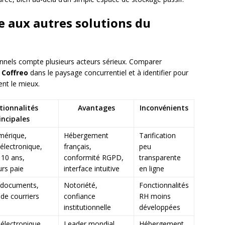
e aux autres solutions du
nnels compte plusieurs acteurs sérieux. Comparer
r
Coffreo
dans le paysage concurrentiel et à identifier pour
ent le mieux.
tionnalités
Avantages
Inconvénients
incipales
mérique,
Hébergement
Tarification
 électronique,
français,
peu
 10 ans,
conformité RGPD,
transparente
rs paie
interface intuitive
en ligne
 documents,
Notoriété,
Fonctionnalités
 de courriers
confiance
RH moins
institutionnelle
développées
 électronique
Leader mondial,
Hébergement