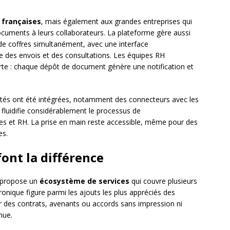
 françaises
, mais également aux grandes entreprises qui
 documents à leurs collaborateurs. La plateforme gère aussi
 de coffres simultanément, avec une interface
re des envois et des consultations. Les équipes RH
ferte : chaque dépôt de document génère une notification et
lités ont été intégrées, notamment des connecteurs avec les
i fluidifie considérablement le processus de
les et RH. La prise en main reste accessible, même pour des
es.
font la différence
 propose un
écosystème de services
qui couvre plusieurs
onique figure parmi les ajouts les plus appréciés des
ider des contrats, avenants ou accords sans impression ni
nue.