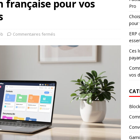
on française pour vos
Pro
s
Chois
pour 
ERP c
eb
Commentaires fermés
essen
Ces l
paya
Comme
vos 
CAT
Block
Comm
Conv
Gami