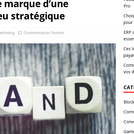
de marque d’une
Pro
jeu stratégique
Chois
pour 
ERP c
rketing
Commentaires fermés
essen
Ces l
paya
Comme
vos 
CAT
Block
Comm
Conv
Gami