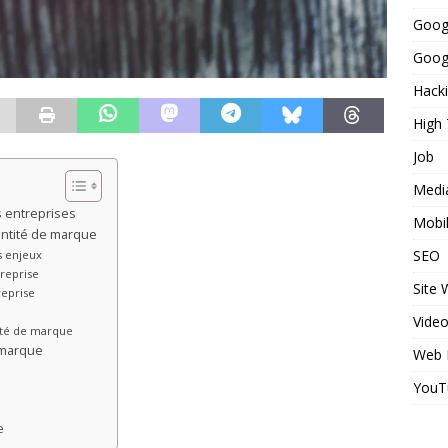
Goog
Googl
Hack
High
Job
Medi
s entreprises
Mobi
entité de marque
SEO
s enjeux
treprise
Site
treprise
Vide
tité de marque
 marque
Web 
YouT
e