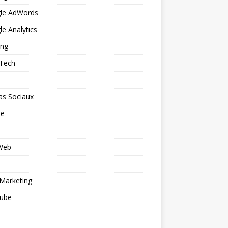
le AdWords
e Analytics
ing
 Tech
as Sociaux
le
 Web
o
Marketing
ube