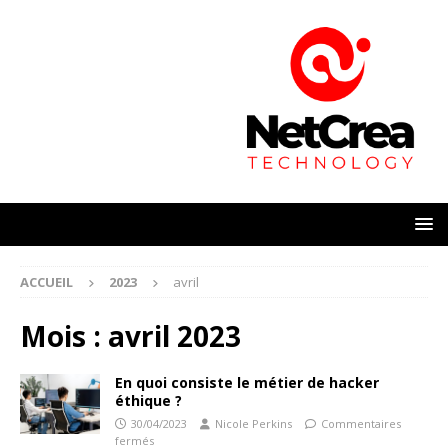
ACCUEIL
2023
avril
Mois :
avril 2023
En quoi consiste le métier de hacker
éthique ?
30/04/2023
Nicole Perkins
Commentaires
fermés